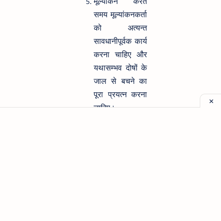
मूल्यांकन करते
समय मूल्यांकनकर्ता
को अत्यन्त
सावधानीपूर्वक कार्य
करना चाहिए और
यथासम्भव दोषों के
जाल से बचने का
पूरा प्रयत्न करना
चाहिए।
मूल्यांकन के
सिद्धान्तों एवं नैतिक
मूल्यों का ध्यान
रखना चाहिए।
मूल्यांकन मात्र
मूल्यांकन के लिए
नहीं वरन् किसी
निश्चित उद्देश्य की