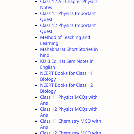
Class 12 All Chapter Physics
Notes
Class 11 Physics Important
Quest.
Class 12 Physics Important
Quest.
Method of Teaching and
Learning
Mahabharat Short Stories in
hindi
KU B.Ed. 1st Sem Notes in
English
NCERT Books for Class 11
Biology
NCERT Books for Class 12
Biology
Class 11 Physics MCQs with
Ans
Class 12 Physics MCQs with
Ans
Class 11 Chemistry MCQ with
Ans
Class 12 Chemistry MCQ with