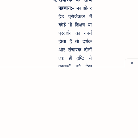
पहचान:-
जब ओवर
हैड प्रोजेक्टर में
कोई भी शिक्षण या
प्रदर्शन का कार्य
होता है तो दर्शक
और संचारक दोनों
एक ही दृष्टि से
वस्तुओं को देख
सकते है।
हल्का भार:-
जिस
साधन से इसको
वहनीय बनाया जाता
है। वह काफी
हल्का होता है।
लचीलापन:–
यन्त्र
चलाने वाले की