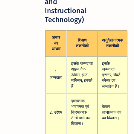
and
Instructional
Technology)
अन्तर
शिक्षण
अनुदेशानात्मक
का
तकनीकी
तकनीकी
आधार
इसके जन्मदाता
इसके
आई० के०
जन्मदाता
1.
डेविस, हण्ट
प्रूनर, रॉबर्ट
जन्मदाता
मॉरिसन, हरपर्ट
ग्लेसर एवं
हैं।
लम्सडेन हैं।
ज्ञानात्मक,
भावात्मक एवं
केवल
2. उद्देश्य
क्रियात्मक
ज्ञानात्मक पक्ष
तीनों पक्षों का
का विकास।
विकास।