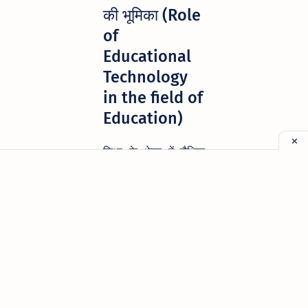
की भूमिका (Role
of
Educational
Technology
in the field of
Education)
शिक्षा के क्षेत्र में शैक्षिक
तकनीकी की भूमिका
निम्नलिखित हैं-
शिक्षण तकनीकी के
आधार पर शिक्षण के
नवीन सिद्धान्तों,
प्रतिमानों, युक्तियों,
प्रविधियों आदि के